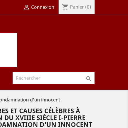
shopping_cart

Panier
(0)
Connexion

la condamnation d'un innocent
ES ET CAUSES CÉLÈBRES À
 DU XVIIIE SIÈCLE I-PIERRE
NDAMNATION D'UN INNOCENT