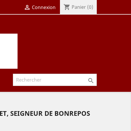
shopping_cart

Panier
(0)
Connexion

ET, SEIGNEUR DE BONREPOS