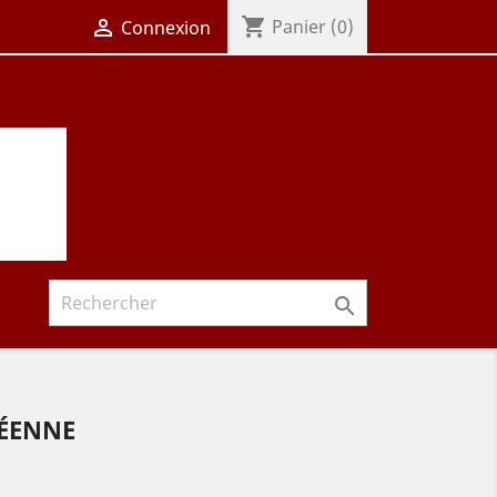
shopping_cart

Panier
(0)
Connexion

NÉENNE